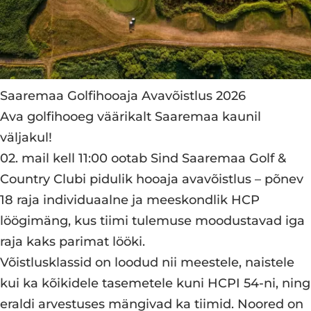
Saaremaa Golfihooaja Avavõistlus 2026
Ava golfihooeg väärikalt Saaremaa kaunil
väljakul!
02. mail kell 11:00 ootab Sind Saaremaa Golf &
Country Clubi pidulik hooaja avavõistlus – põnev
18 raja individuaalne ja meeskondlik HCP
löögimäng, kus tiimi tulemuse moodustavad iga
raja kaks parimat lööki.
Võistlusklassid on loodud nii meestele, naistele
kui ka kõikidele tasemetele kuni HCPI 54-ni, ning
eraldi arvestuses mängivad ka tiimid. Noored on