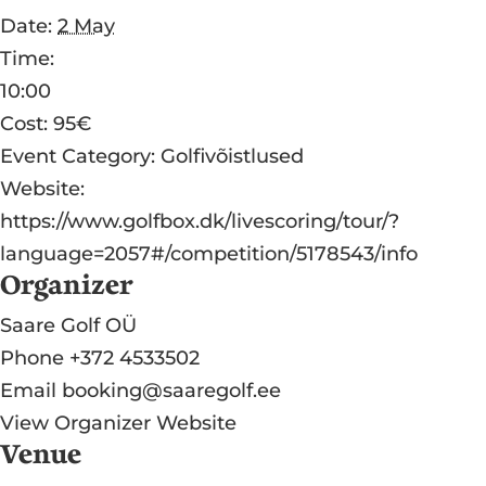
Date:
2 May
Time:
10:00
Cost:
95€
Event Category:
Golfivõistlused
Website:
https://www.golfbox.dk/livescoring/tour/?
language=2057#/competition/5178543/info
Organizer
Saare Golf OÜ
Phone
+372 4533502
Email
booking@saaregolf.ee
View Organizer Website
Venue