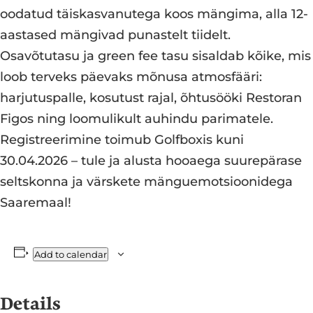
oodatud täiskasvanutega koos mängima, alla 12-
aastased mängivad punastelt tiidelt.
Osavõtutasu ja green fee tasu sisaldab kõike, mis
loob terveks päevaks mõnusa atmosfääri:
harjutuspalle, kosutust rajal, õhtusööki Restoran
Figos ning loomulikult auhindu parimatele.
Registreerimine toimub Golfboxis
kuni
30.04.2026 – tule ja alusta hooaega suurepärase
seltskonna ja värskete mänguemotsioonidega
Saaremaal!
Add to calendar
Details